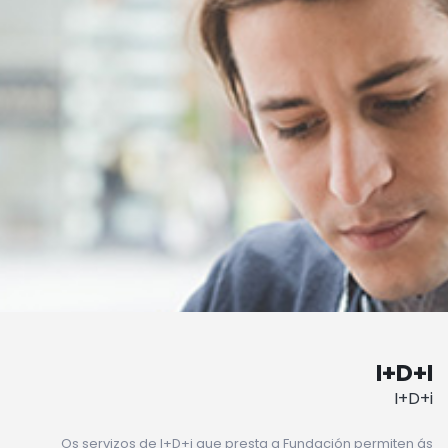
I+D+I
I+D+i
Os servizos de I+D+i que presta a Fundación permiten ás