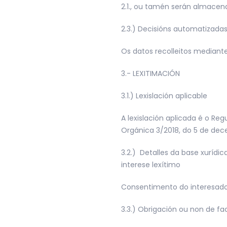
2.1., ou tamén serán almacenad
2.3.) Decisións automatizadas,
Os datos recolleitos mediant
3.- LEXITIMACIÓN
3.1.) Lexislación aplicable
A lexislación aplicada é o Re
Orgánica 3/2018, do 5 de dece
3.2.) Detalles da base xurídic
interese lexítimo
Consentimento do interesad
3.3.) Obrigación ou non de fa