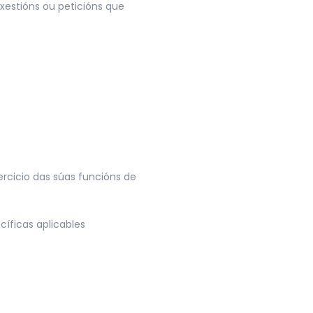
uxestións ou peticións que
rcicio das súas funcións de
cíficas aplicables