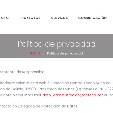
CTC
PROXECTOS
SERVIZOS
COMUNICACIÓN
Política de privacidad
INICIO
Política de privacidad
 e contacto do Responsable
citados mediante esta web é Fundación Centro Tecnolóxico da 
xico de Galicia, 32900, San Cibrao das Viñas (Ourense) e CIF G
diante o seguinte Email
dpto_administracion@
ceteca.net
ou no
contacto do Delegado de Protección de Datos