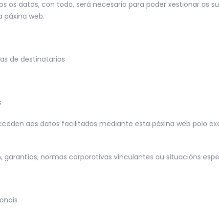
nos os datos, con todo, será necesario para poder xestionar as s
a páxina web.
ías de destinatarios
s
eden aos datos facilitados mediante esta páxina web polo exe
, garantías, normas corporativas vinculantes ou situacións espe
ionais