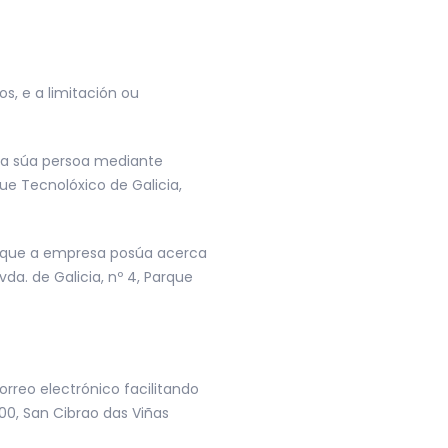
os, e a limitación ou
da súa persoa mediante
que Tecnolóxico de Galicia,
es que a empresa posúa acerca
da. de Galicia, nº 4, Parque
rreo electrónico facilitando
900, San Cibrao das Viñas