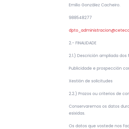
Emilio González Cacheiro.
988548277
dpto_administracion@
ceteca
2.- FINALIDADE
2.1.) Descrición ampliada dos
Publicidade e prospección co
Xestión de solicitudes
2.2.) Prazos ou criterios de c
Conservaremos os datos duran
esixidas.
Os datos que vostede nos fac