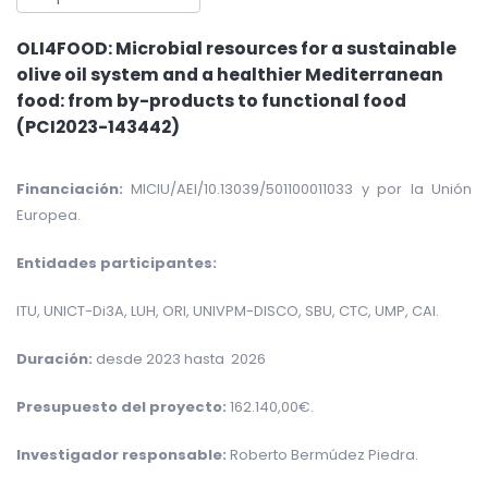
OLI4FOOD: Microbial resources for a sustainable
olive oil system and a healthier Mediterranean
food: from by-products to functional food
(PCI2023-143442)
Financiación:
MICIU/AEI/10.13039/501100011033 y por la Unión
Europea.
Entidades participantes:
ITU, UNICT-Di3A, LUH, ORI, UNIVPM-DISCO, SBU, CTC, UMP, CAI.
Duración:
desde 2023 hasta 2026
Presupuesto del proyecto:
162.140,00€.
Investigador responsable:
Roberto Bermúdez Piedra.