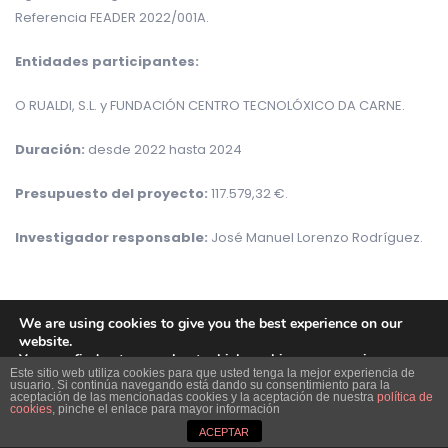
Referencia FEADER 2022/001A.
Entidades participantes:
O RUALDI, S.L. y FUNDACIÓN CENTRO TECNOLÓXICO DA CARNE.
Duración:
desde 2022 hasta 2024
Presupuesto del proyecto:
117.579,32 €.
Investigador responsable:
José Manuel Lorenzo Rodríguez.
We are using cookies to give you the best experience on our
website.
Ampliar información
You can find out more about which cookies we are using or
Este sitio web utiliza cookies para que usted tenga la mejor experiencia de
switch them off in
settings
.
usuario. Si continúa navegando está dando su consentimiento para la
Ahorro en agua de riego y otros insumos
aceptación de las mencionadas cookies y la aceptación de nuestra
política de
Close GDPR Cookie Ban
cookies
, pinche el enlace para mayor información
Accept
Reject
Settings
mediante nuevas tecnologías
ACEPTAR