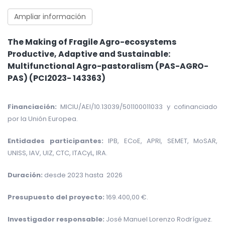
Ampliar información
The Making of Fragile Agro-ecosystems
Productive, Adaptive and Sustainable:
Multifunctional Agro-pastoralism (PAS-AGRO-
PAS) (PCI2023- 143363)
Financiación:
MICIU/AEI/10.13039/
501100011033 y cofinanciado
por la Unión Europea.
Entidades participantes:
IPB, ECoE, APRI, SEMET, MoSAR,
UNISS, IAV, UIZ, CTC, ITACyL, IRA.
Duración:
desde 2023 hasta 2026
Presupuesto del proyecto:
169.400,00 €
.
Investigador responsable:
José Manuel Lorenzo Rodríguez.