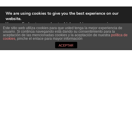
We are using cookies to give you the best experience on our
website.
You can find out more about which cookies we are using or
Este sitio web utiliza cookies para que usted tenga la mejor experiencia de
switch them off in
settings
.
usuario. Si continúa navegando está dando su consentimiento para la
aceptación de las mencionadas cookies y la aceptación de nuestra
política de
Close GDPR Cookie Ban
cookies
, pinche el enlace para mayor información
Accept
Reject
Settings
ACEPTAR
Dirección :
Avenida de Galicia nº4, Parque Tecnolóxico de Galicia, San Cibrao