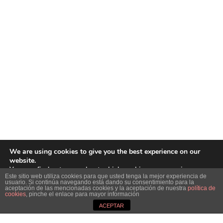
We are using cookies to give you the best experience on our
website.
You can find out more about which cookies we are using or
Este sitio web utiliza cookies para que usted tenga la mejor experiencia de
switch them off in
settings
.
usuario. Si continúa navegando está dando su consentimiento para la
aceptación de las mencionadas cookies y la aceptación de nuestra
política de
Close GDPR Cookie Ban
cookies
, pinche el enlace para mayor información
Accept
Reject
Settings
ACEPTAR