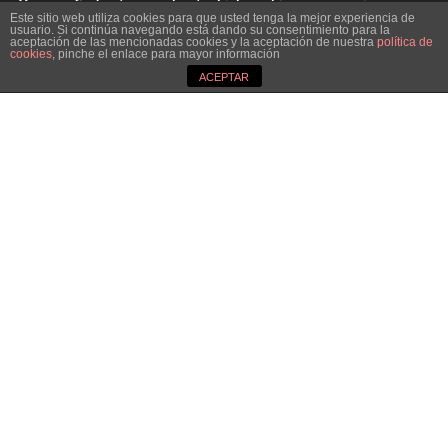
You can find out more about which cookies we are using or
Este sitio web utiliza cookies para que usted tenga la mejor experiencia de
switch them off in
settings
.
usuario. Si continúa navegando está dando su consentimiento para la
aceptación de las mencionadas cookies y la aceptación de nuestra
política de
Close GDPR Cookie Ban
cookies
, pinche el enlace para mayor información
Accept
Reject
Settings
ACEPTAR
Dirección :
Avenida de Galicia nº4, Parque Tecnolóxico de Galicia, San Cibrao
das Viñas · 32900 Ourense, España
Teléfono - Fax:
988 548 277
-
988 548 276