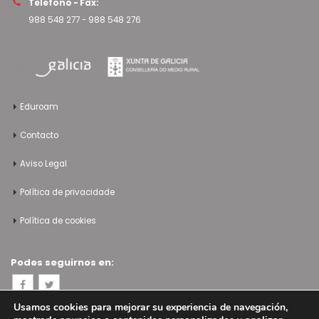
Teléfono - Fax:
988 548 277
-
988 548 276
Eduroam
Contacto
Aviso Legal
Política de privacidade
Política de cookies
Podes seguirnos en:
Usamos cookies para mejorar su experiencia de navegación,