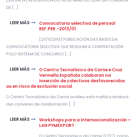
[30/04/14] RESOLUCIÓN DO 30 DE ABRIL DO 2014, DA COMISIÓN
DE [...]
LEER MÁS
Convocatoria selectiva de persoal
REF.PER.-2013/01
[20/11/2013] PUBLICACIÓN DAS BASES DA
CONVOCATORIA SELECTIVA QUE REGULAN A CONTRATACIÓN
POLO SISTEMA DE CONCURSO [...]
LEER MÁS
O Centro Tecnolóxico da Carne e Cruz
Vermella Española colaboran na
inserción de colectivos desfavorecidos
ou en risco de exclusión social
O Centro Tecnolóxico da Carne acolleu esta mañá a sinatura
dun convenio de colaboración [...]
LEER MÁS
Workshops para a Internacionalización –
LAN PYMEXPORT
O Centro Tecnolóxico da Carne (CTC), como