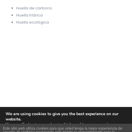
Huella de carbono
Huella hídrica
Huella ecológica
We are using cookies to give you the best experience on our
website.
You can find out more about which cookies we are using or
Este sitio web utiliza cookies para que usted tenga la mejor experiencia de
switch them off in
settings
.