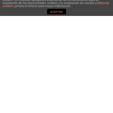
usuario. Si continúa navegando está dando su consentimiento para la
aceptación de las mencionadas cookies y la aceptación de nuestra
política de
Close GDPR Cookie Ban
cookies
, pinche el enlace para mayor información
Accept
Reject
Settings
ACEPTAR
Dirección :
Avenida de Galicia nº4, Parque Tecnolóxico de Galicia, San Cibrao
das Viñas · 32900 Ourense, España
Teléfono - Fax:
988 548 277
-
988 548 276
Eduroam