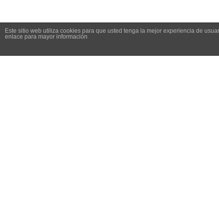
Este sitio web utiliza cookies para que usted tenga la mejor experiencia de us
We are using cookies to give you the best
enlace para mayor información
You can find out more about which cookie
Dirección :
Avenida de Galicia nº4, Parque Tecnolóxico de
Galicia, San Cibrao das Viñas · 32900 Ourense,
España
Teléfono - Fax:
988 548 277
-
988 548 276