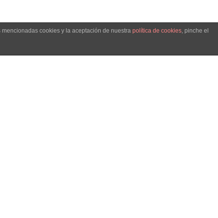
as mencionadas cookies y la aceptación de nuestra
política de cookies
, pinche el
Close GDPR Cookie Banner
Reject
Settings
Eduroam
Contacto
Aviso Legal
Política de privacidad
Política de cookies
odes seguirnos en: