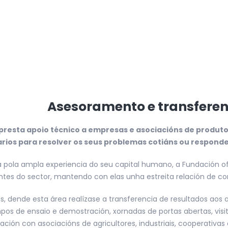
Asesoramento e transferen
presta apoio técnico a empresas e asociacións de produ
rios para resolver os seus problemas cotiáns ou responder
 pola ampla experiencia do seu capital humano, a Fundación of
ntes do sector, mantendo con elas unha estreita relación de co
, dende esta área realízase a transferencia de resultados aos 
os de ensaio e demostración, xornadas de portas abertas, visi
ación con asociacións de agricultores, industriais, cooperativa