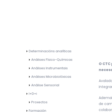
Determinacións analíticas
Análises Físico-Químicas
O CTC 
Análises Instrumentais
necesa
Análises Microbiolóxicas
Avalada
Análise Sensorial
integra
I+D+i
Ademais
Proxectos
de camp
colabor
Formación