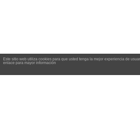
Este sitio web utiliza cookies para que usted tenga la mejor experiencia de us
Usamos cookies para mejorar su experiencia de navegación
enlace para mayor información
analizar nuestro tráfico. Al hacer clic en “Aceptar todo” u
Dirección :
Avenida de Galicia nº4, Parque Tecnolóxico de
Galicia, San Cibrao das Viñas · 32900 Ourense,