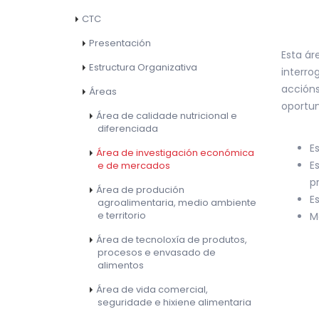
CTC
Presentación
Esta ár
Estructura Organizativa
interro
accións
Áreas
oportun
Área de calidade nutricional e
diferenciada
E
Área de investigación económica
E
e de mercados
p
Área de produción
E
agroalimentaria, medio ambiente
e territorio
M
Área de tecnoloxía de produtos,
procesos e envasado de
alimentos
Área de vida comercial,
seguridade e hixiene alimentaria