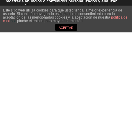
mostrarle anuncios o contenidos personalizados y analizar
nuestro tráfico. Al hacer clic en “Aceptar todo” usted da su
Este sitio web utiliza cookies para que usted tenga la mejor experiencia de
consentimiento a nuestro uso de las cookies.
usuario. Si continúa navegando está dando su consentimiento para la
aceptación de las mencionadas cookies y la aceptación de nuestra
política de
Close GDPR Cookie B
cookies
, pinche el enlace para mayor información
Aceptar
Rechazar
Ajustes
ACEPTAR
Dirección :
Avenida de Galicia nº4, Parque Tecnolóxico de Galicia, San Cibrao
das Viñas · 32900 Ourense, España
Teléfono - Fax:
988 548 277
-
988 548 276