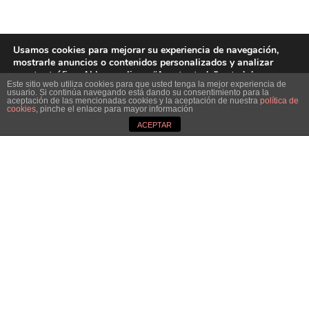
Usamos cookies para mejorar su experiencia de navegación,
mostrarle anuncios o contenidos personalizados y analizar
nuestro tráfico. Al hacer clic en “Aceptar todo” usted da su
Este sitio web utiliza cookies para que usted tenga la mejor experiencia de
consentimiento a nuestro uso de las cookies.
usuario. Si continúa navegando está dando su consentimiento para la
aceptación de las mencionadas cookies y la aceptación de nuestra
política de
Close GDPR Cookie B
cookies
, pinche el enlace para mayor información
Aceptar
Rechazar
Ajustes
ACEPTAR
Dirección :
Avenida de Galicia nº4, Parque Tecnolóxico de Galicia, San Cibrao
das Viñas · 32900 Ourense, España
Teléfono - Fax:
988 548 277
-
988 548 276