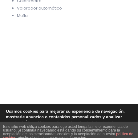
Colorímetro
Valorador automático
Mufla
Usamos cookies para mejorar su experiencia de navegación,
mostrarle anuncios o contenidos personalizados y analizar
nuestro tráfico. Al hacer clic en “Aceptar todo” usted da su
Este sitio web utiliza cookies para que usted tenga la mejor experiencia de
consentimiento a nuestro uso de las cookies.
usuario. Si continúa navegando está dando su consentimiento para la
aceptación de las mencionadas cookies y la aceptación de nuestra
política de
cookies
, pinche el enlace para mayor información