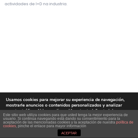
actividades de I+D na industria.
Usamos cookies para mejorar su experiencia de navegación,
mostrarle anuncios o contenidos personalizados y analizar
nuestro tráfico. Al hacer clic en “Aceptar todo” usted da su
Este sitio web utiliza cookies para que usted tenga la mejor experiencia de
consentimiento a nuestro uso de las cookies.
usuario. Si continúa navegando está dando su consentimiento para la
aceptación de las mencionadas cookies y la aceptación de nuestra
política de
Close GDPR Cookie B
cookies
, pinche el enlace para mayor información
Aceptar
Rechazar
Ajustes
ACEPTAR